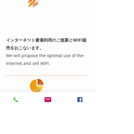
WIFI sale
(WIFIの販売)
インターネツト最適利用のご提案とWIFI販
売をおこないます。
​We will propose the optimal use of the
Internet and sell WIFI.
Battery
replacement
​(ﾊﾞｯﾃﾘｰの交換)
Battery
replacement
​(ﾊﾞｯﾃﾘｰの交換)
劣化したスマホのバッテリーを交換します。
Replace the deteriorated smartphone